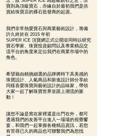
念，故 SUPER ICE 為超級鑽石之意，頂
寶則為頂級寶石，亦緣自於最初我們是供
貨給珠寶店的裸石批發商的起源。
我們非常熱愛寶石與商業藝術設計，籌備
許久終於在 2015 年初
SUPER ICE 頂寶網正式公開並同時以研究
寶石學家、珠寶投資顧問以及專業精品交
流平台的角度來定位我們在商業市場中的
角色。
希望藉由精挑細選的品牌將時下具美感的
珠寶設計、人氣商品和新進設計師分享給
同樣喜愛珠寶與藝術設計的品味家，帶領
大家一起了解珠寶世界並跟上潮流的脈
動！
讓您不論是窩在家裡還是出門在外，都可
透過我們的友善平台進入一場場的視覺饗
宴，和我們一起掌握各種精品資訊，若您
有苦尋已久的商品也可聯繫我們為您找